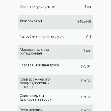
4 шт
Опоры регулируемые
Люк боковой
340х440
Патрубки хладагента Ду 25
G 1
Моющая головка
1 шт
ротационная
Газовая-моющая труба
DN 32
Слив дрожжевого
DN 32
осадка (дисковый
затвор)
Слив продукта
DN 32
(дисковый затвор)
Вход моющей