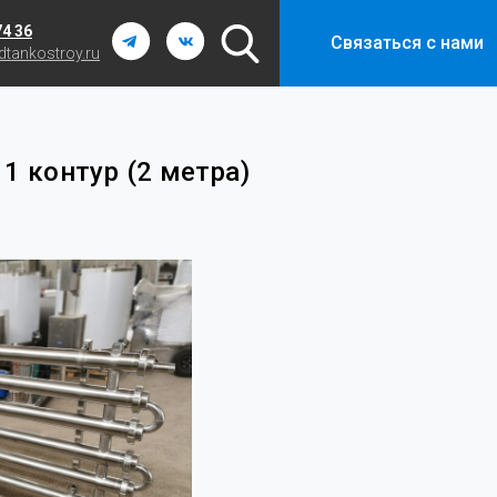
74 36
Связаться с нами
tankostroy.ru
1 контур (2 метра)