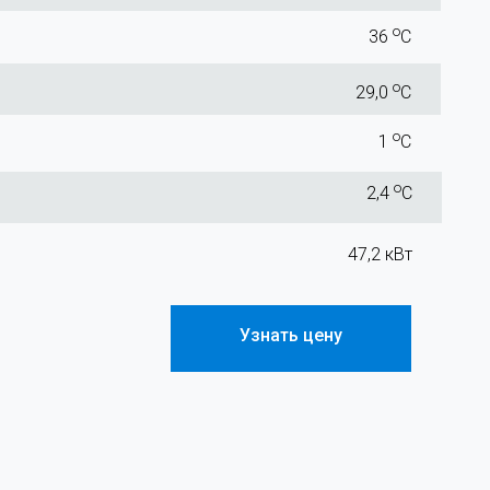
o
36
С
o
29,0
С
o
1
С
o
2,4
С
47,2 кВт
Узнать цену