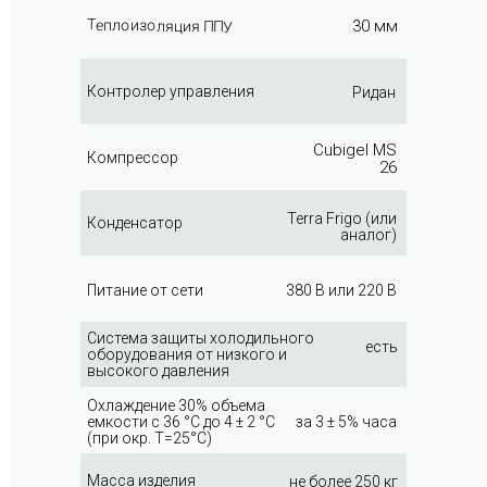
Теплоизоляция ППУ
30 мм
Контролер управления
Ридан
Cubigel MS
Компрессор
26
Terra Frigo (или
Конденсатор
аналог)
Питание от сети
380 В или 220 В
Система защиты холодильного
есть
оборудования от низкого и
высокого давления
Охлаждение 30% объема
емкости с 36 °C до 4 ± 2 °C
за 3 ± 5% часа
(при окр. Т=25°C)
Масса изделия
не более 250 кг