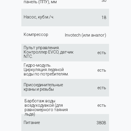
30
панель (ППУ), мм
Насос, куб.м./ч.
18
Компрессор
Invotech (или аналог)
Пульт управления.
Контроллер EVCO, датчик
есть
NTC.
Гидро-модуль.
Циркуляция ледяной
есть
воды по потребителям.
Присоединительные
есть
краны и резьбы
Барботаж воды
воздуходувкой (для
есть
равномерного таяния
льда)
Питание
380В