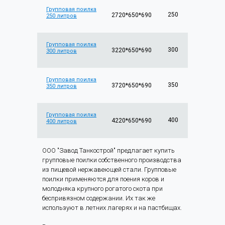
Групповая поилка
250
2720*650*690
250 литров
Групповая поилка
300
3220*650*690
300 литров
Групповая поилка
350
3720*650*690
350 литров
Групповая поилка
400
4220*650*690
400 литров
ООО "Завод Танкострой" предлагает купить
групповые поилки собственного производства
из пищевой нержавеющей стали. Групповые
поилки применяются для поения коров и
молодняка крупного рогатого скота при
беспривязном содержании. Их так же
используют в летних лагерях и на пастбищах.