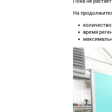
Пока не растает
На продолжител
количество
время реге
максимальн