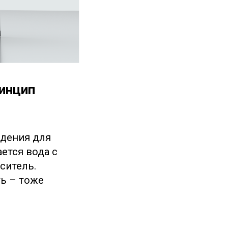
ринцип
дения для
ется вода с
ситель.
ь – тоже