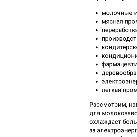
молочные 
мясная пр
переработк
производст
кондитерск
кондицион
фармацевт
деревообра
электроэне
легкая пр
Рассмотрим, на
для молокозаво
охлаждает боль
за электроэнер