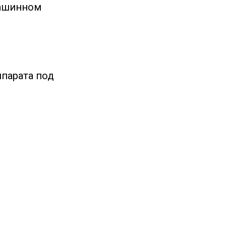
машинном
ппарата под