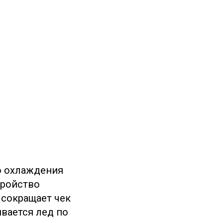
о охлаждения
тройство
 сокращает чек
вается лед по