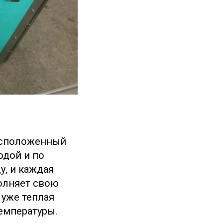
расположенный
одой и по
у, и каждая
полняет свою
 уже теплая
емпературы.