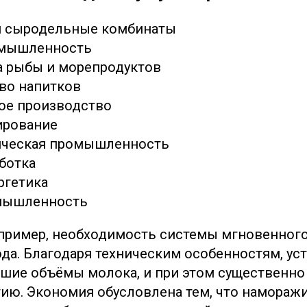
и сыродельные комбинаты
омышленность
а рыбы и морепродуктов
во напитков
ое производство
ирование
ическая промышленность
ботка
ргетика
омышленность
пример, необходимость системы мгновенног
да. Благодаря техническим особенностям, ус
шие объёмы молока, и при этом существенно
гию. Экономия обусловлена тем, что наморажи