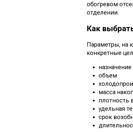
обогревом отсе
отделении.
Как выбрат
Параметры, на 
конкретные цел
назначение
объем
холодопрои
масса нако
плотность 
удельная т
срок возоб
длительнос