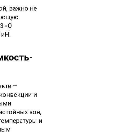
ой, важно не
вующую
3 «О
ПиН.
мкость-
екте —
 конвекции и
ными
астойных зон,
температуры и
ьным