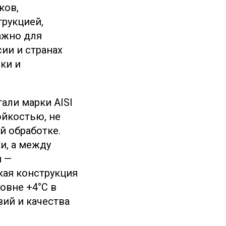
ков,
рукцией,
ажно для
ии и странах
ки и
али марки AISI
ойкостью, не
й обработке.
и, а между
я —
кая конструкция
овне +4°C в
вий и качества