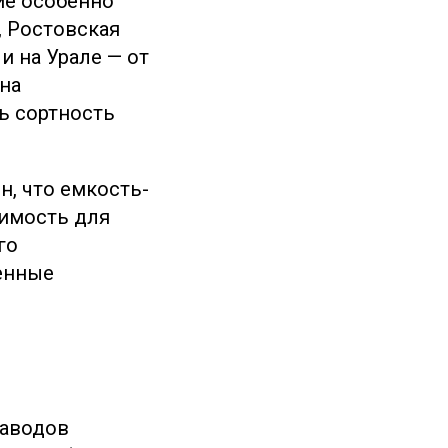
ие особенно
, Ростовская
и на Урале — от
 на
ь сортность
н, что емкость-
димость для
го
енные
заводов