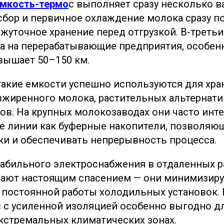
мкость-термо
с выполняет сразу несколько 
сбор и первичное охлаждение молока сразу по
жуточное хранение перед отгрузкой. В-третьи
а на перерабатывающие предприятия, особен
вышает 50–150 км.
такие емкости успешно используются для хра
зжиренного молока, растительных альтернати
ов. На крупных молокозаводах они часто инт
е линии как буферные накопители, позволяю
ки и обеспечивать непрерывность процесса.
табильного электроснабжения в отдаленных р
пают настоящим спасением — они минимизир
 постоянной работы холодильных установок. 
 с усиленной изоляцией особенно выгодно дл
кстремальных климатических зонах.