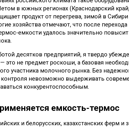
овиях российского климата такое оборудован
Летом в южных регионах (Краснодарский край
щищает продукт от перегрева, зимой в Сибири 
огие хозяйства отмечают, что после перехода
ермос-емкости удалось значительно повысит
ока.
ботой десятков предприятий, я твердо убежде
 — это не предмет роскоши, а базовая необхо
ого участника молочного рынка. Без надежно
о контроля невозможно выдерживать соврем
таваться конкурентоспособным.
применяется емкость-термос
ийских и белорусских, казахстанских ферм и 