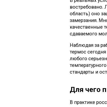
В реальных усл
востребовано. 
область) оно за
замерзания. Мн
качественные т
сдаваемого мол
Наблюдая за ра
термос сегодня
любого серьезн
температурног
стандарты и ос
Для чего 
В практике росс