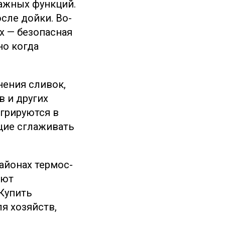
важных функций.
сле дойки. Во-
х — безопасная
но когда
нения сливок,
в и других
егрируются в
щие сглаживать
айонах термос-
уют
Купить
я хозяйств,