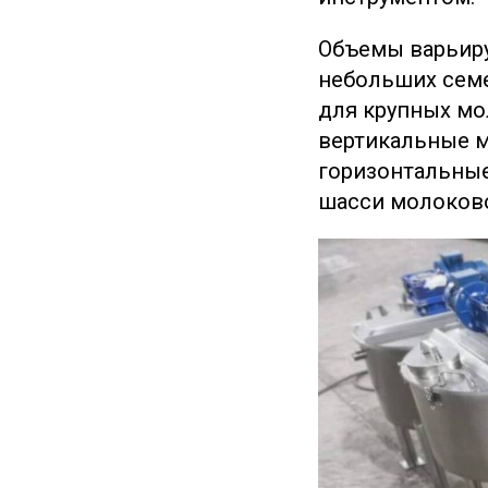
Объемы варьиру
небольших семе
для крупных мо
вертикальные м
горизонтальны
шасси молоково