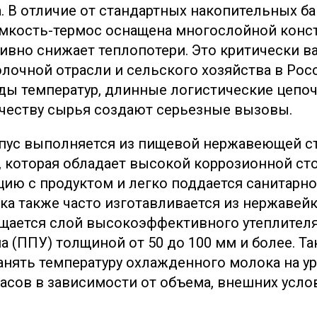
. В отличие от стандартных накопительных ба
кость-термос оснащена многослойной конст
ивно снижает теплопотери. Это критически в
лочной отрасли и сельского хозяйства в Росс
ады температур, длинные логистические цепоч
ачеству сырья создают серьезные вызовы.
пус выполняется из пищевой нержавеющей ст
6, которая обладает высокой коррозионной ст
цию с продуктом и легко поддается санитарно
а также часто изготавливается из нержавейк
щается слой высокоэффективного утеплител
 (ППУ) толщиной от 50 до 100 мм и более. Та
анять температуру охлажденного молока на ур
часов в зависимости от объема, внешних усло