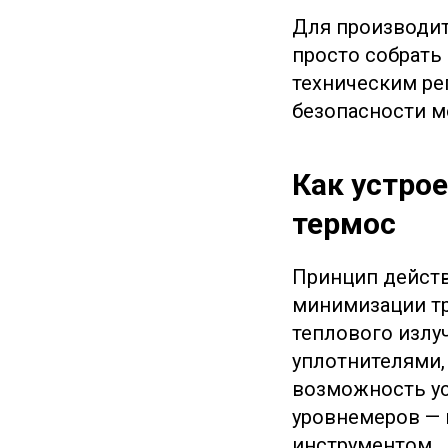
Для производит
просто собрать
техническим ре
безопасности м
Как устро
термос
Принцип действ
минимизации тр
теплового излу
уплотнителями,
возможность ус
уровнемеров — 
инструментом.