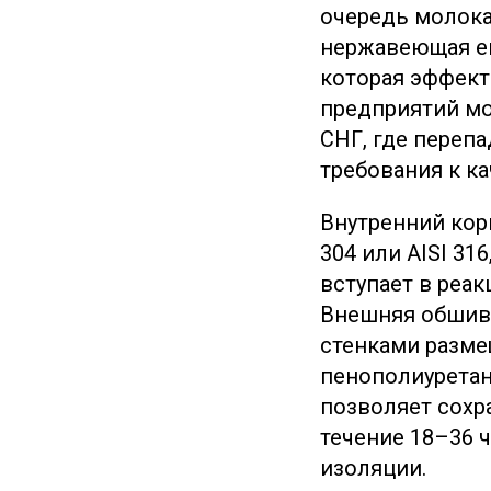
очередь молока
нержавеющая ем
которая эффект
предприятий мо
СНГ, где переп
требования к к
Внутренний кор
304 или AISI 31
вступает в реак
Внешняя обшивк
стенками разме
пенополиуретана
позволяет сохр
течение 18–36 
изоляции.